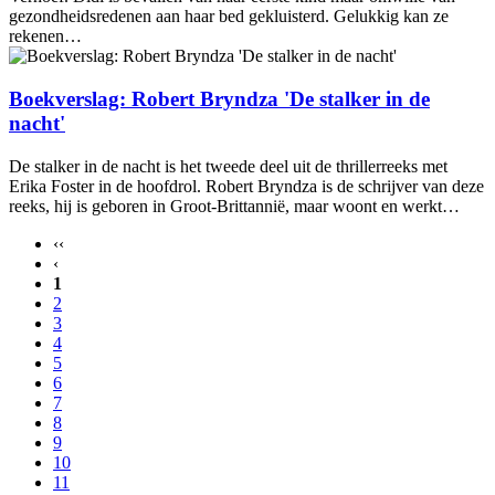
gezondheidsredenen aan haar bed gekluisterd. Gelukkig kan ze
rekenen…
Boekverslag: Robert Bryndza 'De stalker in de
nacht'
De stalker in de nacht is het tweede deel uit de thrillerreeks met
Erika Foster in de hoofdrol. Robert Bryndza is de schrijver van deze
reeks, hij is geboren in Groot-Brittannië, maar woont en werkt…
‹‹
‹
1
2
3
4
5
6
7
8
9
10
11