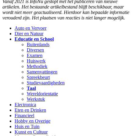
Vanaf 2021 is InfoNu gestopt met het publiceren van nieuwe
artikelen. Het bestaande artikelbestand blijft beschikbaar, maar
wordt niet meer geactualiseerd. Hierdoor kan bepaalde informatie
verouderd zijn. Het plaatsen van reacties is niet langer mogelijk.
Auto en Vervoer
Dier en Natuur
Educatie en School
Buitenlands
Diversen
Examen
Huiswerk
Methodiek
Samenvattingen
Spreekbeurt
Studievaardigheden
Taal
Wereldorientatie
Werkstuk
Electronica
Eten en Drinken
Financieel
Hobby en Overige
Huis en Tuin
Kunst en Cultuur