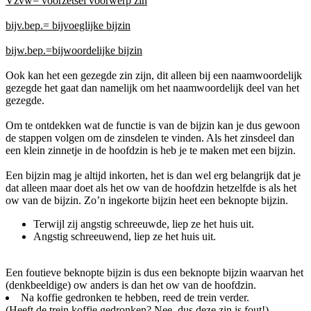
Vzvw= voorzetsel voorwerp zin
bijv.bep.= bijvoeglijke bijzin
bijw.bep.=bijwoordelijke bijzin
Ook kan het een gezegde zin zijn, dit alleen bij een naamwoordelijk
gezegde het gaat dan namelijk om het naamwoordelijk deel van het
gezegde.
Om te ontdekken wat de functie is van de bijzin kan je dus gewoon
de stappen volgen om de zinsdelen te vinden. Als het zinsdeel dan
een klein zinnetje in de hoofdzin is heb je te maken met een bijzin.
Een bijzin mag je altijd inkorten, het is dan wel erg belangrijk dat je
dat alleen maar doet als het ow van de hoofdzin hetzelfde is als het
ow van de bijzin. Zo’n ingekorte bijzin heet een beknopte bijzin.
Terwijl zij angstig schreeuwde, liep ze het huis uit.
Angstig schreeuwend, liep ze het huis uit.
Een foutieve beknopte bijzin is dus een beknopte bijzin waarvan het
(denkbeeldige) ow anders is dan het ow van de hoofdzin.
Na koffie gedronken te hebben, reed de trein verder.
(Heeft de trein koffie gedronken? Nee, dus deze zin is fout!)