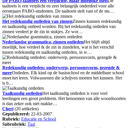
De PABO-taaltoets een verplichte, maar moeilijke toets
De
taaltoets is een verplicht en zeer belangrijk onderdeel voor alle
eerstejaars PABO-studenten. De taaltoets stelt vast of de stu…
Het redekundig ontleden van zinnen
Zinnen kunnen redekundig
en taalkundig ontleed worden. Bij het redekundig ontleden van
zinnen verdeel je de zin in stukjes. Ze wor…
Nederlandse grammatica, zinnen ontleden
Het blijft altijd
moeilijk, hoe verdeel ik de zin in zinsdelen, wat is het verschil
tussen redekundig en taalkundig ontleden, in w…
Redekundig ontleden: onderwerp, persoonsvorm, gezegde &
meer
Ontleden. Elk kind op de basisschool en de middelbare school
moet het leren. Volwassenen die schrijven moeten het kunnen. Het
is b…
Taalkundig ontleden
Het taalkundig ontleden is voor veel
leerlingen een groot probleem. Het benoemen van alle woordsoorten
is dan zeker ook niet makke…
Cheri
(20 artikelen)
Gepubliceerd:
22-03-2007
Rubriek:
Educatie en School
Subrubriek:
Taal