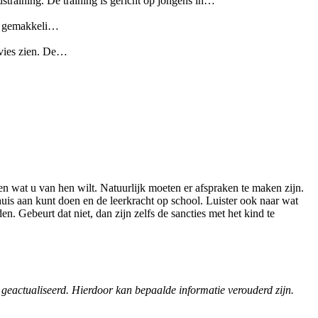
straining. De training is gericht op jongens in…
rg gemakkeli…
advies zien. De…
en wat u van hen wilt. Natuurlijk moeten er afspraken te maken zijn.
is aan kunt doen en de leerkracht op school. Luister ook naar wat
 Gebeurt dat niet, dan zijn zelfs de sancties met het kind te
 geactualiseerd. Hierdoor kan bepaalde informatie verouderd zijn.