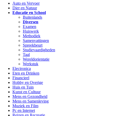
Auto en Vervoer
Dier en Natuur
Educatie en School
Buitenlands
Diversen
Examen
Huiswerk
Methodiek
Samenvattingen
Spreekbeurt
Studievaardigheden
Taal
Wereldorientatie
Werkstuk
Electronica
Eten en Drinken
Financieel
Hobby en Overige
Huis en Tuin
Kunst en Cultuur
Mens en Gezondheid
Mens en Samenleving
Muziek en Film
Pc en Internet
Reizen en Recreatie