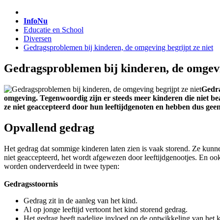
InfoNu
Educatie en School
Diversen
Gedragsproblemen bij kinderen, de omgeving begrijpt ze niet
Gedragsproblemen bij kinderen, de omgevin
Gedra
omgeving. Tegenwoordig zijn er steeds meer kinderen die niet b
ze niet geaccepteerd door hun leeftijdgenoten en hebben dus geen
Opvallend gedrag
Het gedrag dat sommige kinderen laten zien is vaak storend. Ze kunnen
niet geaccepteerd, het wordt afgewezen door leeftijdgenootjes. En o
worden onderverdeeld in twee typen:
Gedragsstoornis
Gedrag zit in de aanleg van het kind.
Al op jonge leeftijd vertoont het kind storend gedrag.
Het gedrag heeft nadelige invloed op de ontwikkeling van het k