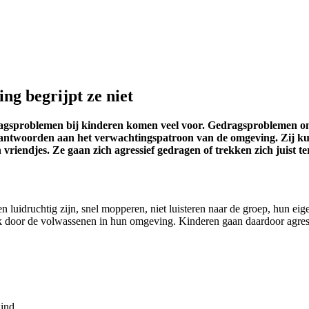
g begrijpt ze niet
gsproblemen bij kinderen komen veel voor. Gedragsproblemen ont
eantwoorden aan het verwachtingspatroon van de omgeving. Zij kun
 vriendjes. Ze gaan zich agressief gedragen of trekken zich juist 
 luidruchtig zijn, snel mopperen, niet luisteren naar de groep, hun eig
ok door de volwassenen in hun omgeving. Kinderen gaan daardoor agress
ind.