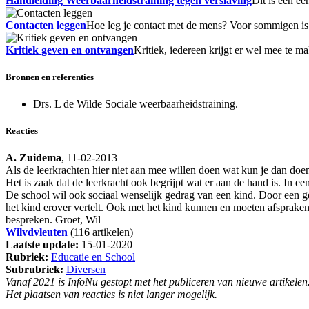
Handleiding Weerbaarheidstraining tegen verslaving
Dit is een ee
Contacten leggen
Hoe leg je contact met de mens? Voor sommigen is 
Kritiek geven en ontvangen
Kritiek, iedereen krijgt er wel mee te ma
Bronnen en referenties
Drs. L de Wilde Sociale weerbaarheidstraining.
Reacties
A. Zuidema
, 11-02-2013
Als de leerkrachten hier niet aan mee willen doen wat kun je dan doe
Het is zaak dat de leerkracht ook begrijpt wat er aan de hand is. In 
De school wil ook sociaal wenselijk gedrag van een kind. Door een g
het kind erover vertelt. Ook met het kind kunnen en moeten afspraken 
bespreken. Groet, Wil
Wilvdvleuten
(116 artikelen)
Laatste update:
15-01-2020
Rubriek:
Educatie en School
Subrubriek:
Diversen
Vanaf 2021 is InfoNu gestopt met het publiceren van nieuwe artikelen
Het plaatsen van reacties is niet langer mogelijk.