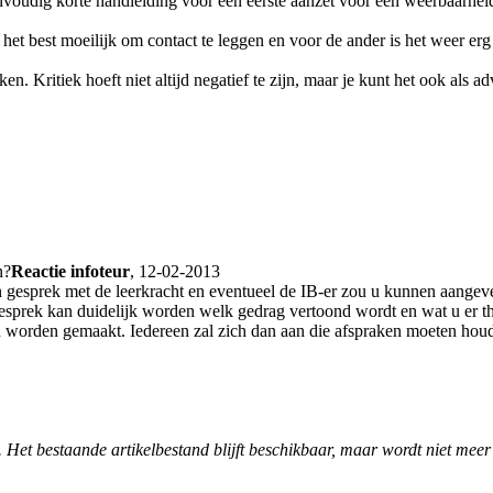
nvoudig korte handleiding voor een eerste aanzet voor een weerbaarheid
het best moeilijk om contact te leggen en voor de ander is het weer e
ken. Kritiek hoeft niet altijd negatief te zijn, maar je kunt het ook als 
n?
Reactie infoteur
, 12-02-2013
een gesprek met de leerkracht en eventueel de IB-er zou u kunnen aangev
esprek kan duidelijk worden welk gedrag vertoond wordt en wat u er thu
worden gemaakt. Iedereen zal zich dan aan die afspraken moeten houden.
. Het bestaande artikelbestand blijft beschikbaar, maar wordt niet meer