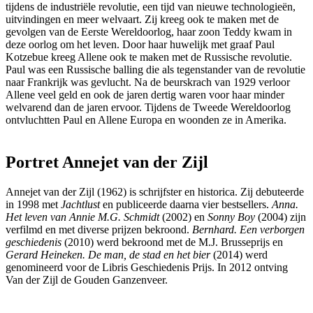
tijdens de industriële revolutie, een tijd van nieuwe technologieën,
uitvindingen en meer welvaart. Zij kreeg ook te maken met de
gevolgen van de Eerste Wereldoorlog, haar zoon Teddy kwam in
deze oorlog om het leven. Door haar huwelijk met graaf Paul
Kotzebue kreeg Allene ook te maken met de Russische revolutie.
Paul was een Russische balling die als tegenstander van de revolutie
naar Frankrijk was gevlucht. Na de beurskrach van 1929 verloor
Allene veel geld en ook de jaren dertig waren voor haar minder
welvarend dan de jaren ervoor. Tijdens de Tweede Wereldoorlog
ontvluchtten Paul en Allene Europa en woonden ze in Amerika.
Portret Annejet van der Zijl
Annejet van der Zijl (1962) is schrijfster en historica. Zij debuteerde
in 1998 met
Jachtlust
en publiceerde daarna vier bestsellers.
Anna.
Het leven van Annie M.G. Schmidt
(2002) en
Sonny Boy
(2004) zijn
verfilmd en met diverse prijzen bekroond.
Bernhard. Een verborgen
geschiedenis
(2010) werd bekroond met de M.J. Brusseprijs en
Gerard Heineken. De man, de stad en het bier
(2014) werd
genomineerd voor de Libris Geschiedenis Prijs. In 2012 ontving
Van der Zijl de Gouden Ganzenveer.