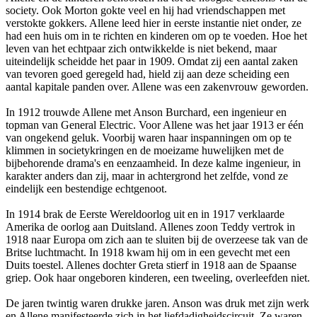
society. Ook Morton gokte veel en hij had vriendschappen met
verstokte gokkers. Allene leed hier in eerste instantie niet onder, ze
had een huis om in te richten en kinderen om op te voeden. Hoe het
leven van het echtpaar zich ontwikkelde is niet bekend, maar
uiteindelijk scheidde het paar in 1909. Omdat zij een aantal zaken
van tevoren goed geregeld had, hield zij aan deze scheiding een
aantal kapitale panden over. Allene was een zakenvrouw geworden.
In 1912 trouwde Allene met Anson Burchard, een ingenieur en
topman van General Electric. Voor Allene was het jaar 1913 er één
van ongekend geluk. Voorbij waren haar inspanningen om op te
klimmen in societykringen en de moeizame huwelijken met de
bijbehorende drama's en eenzaamheid. In deze kalme ingenieur, in
karakter anders dan zij, maar in achtergrond het zelfde, vond ze
eindelijk een bestendige echtgenoot.
In 1914 brak de Eerste Wereldoorlog uit en in 1917 verklaarde
Amerika de oorlog aan Duitsland. Allenes zoon Teddy vertrok in
1918 naar Europa om zich aan te sluiten bij de overzeese tak van de
Britse luchtmacht. In 1918 kwam hij om in een gevecht met een
Duits toestel. Allenes dochter Greta stierf in 1918 aan de Spaanse
griep. Ook haar ongeboren kinderen, een tweeling, overleefden niet.
De jaren twintig waren drukke jaren. Anson was druk met zijn werk
en Allene manifesteerde zich in het liefdadigheidscircuit. Ze waren