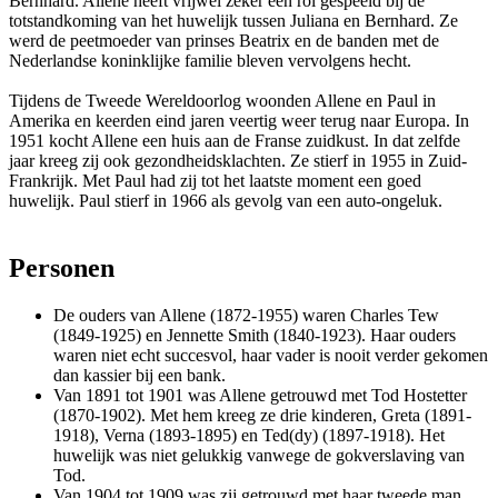
Bernhard. Allene heeft vrijwel zeker een rol gespeeld bij de
totstandkoming van het huwelijk tussen Juliana en Bernhard. Ze
werd de peetmoeder van prinses Beatrix en de banden met de
Nederlandse koninklijke familie bleven vervolgens hecht.
Tijdens de Tweede Wereldoorlog woonden Allene en Paul in
Amerika en keerden eind jaren veertig weer terug naar Europa. In
1951 kocht Allene een huis aan de Franse zuidkust. In dat zelfde
jaar kreeg zij ook gezondheidsklachten. Ze stierf in 1955 in Zuid-
Frankrijk. Met Paul had zij tot het laatste moment een goed
huwelijk. Paul stierf in 1966 als gevolg van een auto-ongeluk.
Personen
De ouders van Allene (1872-1955) waren Charles Tew
(1849-1925) en Jennette Smith (1840-1923). Haar ouders
waren niet echt succesvol, haar vader is nooit verder gekomen
dan kassier bij een bank.
Van 1891 tot 1901 was Allene getrouwd met Tod Hostetter
(1870-1902). Met hem kreeg ze drie kinderen, Greta (1891-
1918), Verna (1893-1895) en Ted(dy) (1897-1918). Het
huwelijk was niet gelukkig vanwege de gokverslaving van
Tod.
Van 1904 tot 1909 was zij getrouwd met haar tweede man