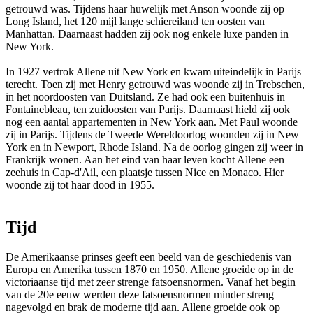
getrouwd was. Tijdens haar huwelijk met Anson woonde zij op
Long Island, het 120 mijl lange schiereiland ten oosten van
Manhattan. Daarnaast hadden zij ook nog enkele luxe panden in
New York.
In 1927 vertrok Allene uit New York en kwam uiteindelijk in Parijs
terecht. Toen zij met Henry getrouwd was woonde zij in Trebschen,
in het noordoosten van Duitsland. Ze had ook een buitenhuis in
Fontainebleau, ten zuidoosten van Parijs. Daarnaast hield zij ook
nog een aantal appartementen in New York aan. Met Paul woonde
zij in Parijs. Tijdens de Tweede Wereldoorlog woonden zij in New
York en in Newport, Rhode Island. Na de oorlog gingen zij weer in
Frankrijk wonen. Aan het eind van haar leven kocht Allene een
zeehuis in Cap-d'Ail, een plaatsje tussen Nice en Monaco. Hier
woonde zij tot haar dood in 1955.
Tijd
De Amerikaanse prinses geeft een beeld van de geschiedenis van
Europa en Amerika tussen 1870 en 1950. Allene groeide op in de
victoriaanse tijd met zeer strenge fatsoensnormen. Vanaf het begin
van de 20e eeuw werden deze fatsoensnormen minder streng
nagevolgd en brak de moderne tijd aan. Allene groeide ook op