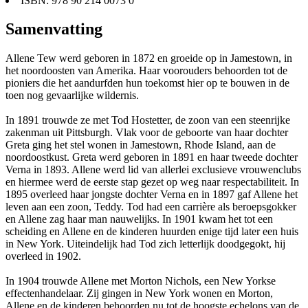
ISBN: 978 90 214 0073 0
Samenvatting
Allene Tew werd geboren in 1872 en groeide op in Jamestown, in
het noordoosten van Amerika. Haar voorouders behoorden tot de
pioniers die het aandurfden hun toekomst hier op te bouwen in de
toen nog gevaarlijke wildernis.
In 1891 trouwde ze met Tod Hostetter, de zoon van een steenrijke
zakenman uit Pittsburgh. Vlak voor de geboorte van haar dochter
Greta ging het stel wonen in Jamestown, Rhode Island, aan de
noordoostkust. Greta werd geboren in 1891 en haar tweede dochter
Verna in 1893. Allene werd lid van allerlei exclusieve vrouwenclubs
en hiermee werd de eerste stap gezet op weg naar respectabiliteit. In
1895 overleed haar jongste dochter Verna en in 1897 gaf Allene het
leven aan een zoon, Teddy. Tod had een carrière als beroepsgokker
en Allene zag haar man nauwelijks. In 1901 kwam het tot een
scheiding en Allene en de kinderen huurden enige tijd later een huis
in New York. Uiteindelijk had Tod zich letterlijk doodgegokt, hij
overleed in 1902.
In 1904 trouwde Allene met Morton Nichols, een New Yorkse
effectenhandelaar. Zij gingen in New York wonen en Morton,
Allene en de kinderen behoorden nu tot de hoogste echelons van de