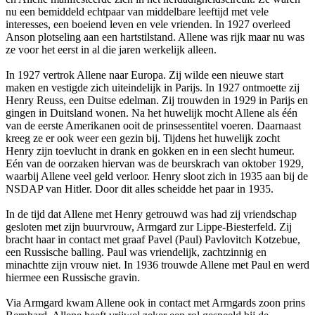
nu een bemiddeld echtpaar van middelbare leeftijd met vele
interesses, een boeiend leven en vele vrienden. In 1927 overleed
Anson plotseling aan een hartstilstand. Allene was rijk maar nu was
ze voor het eerst in al die jaren werkelijk alleen.
In 1927 vertrok Allene naar Europa. Zij wilde een nieuwe start
maken en vestigde zich uiteindelijk in Parijs. In 1927 ontmoette zij
Henry Reuss, een Duitse edelman. Zij trouwden in 1929 in Parijs en
gingen in Duitsland wonen. Na het huwelijk mocht Allene als één
van de eerste Amerikanen ooit de prinsessentitel voeren. Daarnaast
kreeg ze er ook weer een gezin bij. Tijdens het huwelijk zocht
Henry zijn toevlucht in drank en gokken en in een slecht humeur.
Eén van de oorzaken hiervan was de beurskrach van oktober 1929,
waarbij Allene veel geld verloor. Henry sloot zich in 1935 aan bij de
NSDAP van Hitler. Door dit alles scheidde het paar in 1935.
In de tijd dat Allene met Henry getrouwd was had zij vriendschap
gesloten met zijn buurvrouw, Armgard zur Lippe-Biesterfeld. Zij
bracht haar in contact met graaf Pavel (Paul) Pavlovitch Kotzebue,
een Russische balling. Paul was vriendelijk, zachtzinnig en
minachtte zijn vrouw niet. In 1936 trouwde Allene met Paul en werd
hiermee een Russische gravin.
Via Armgard kwam Allene ook in contact met Armgards zoon prins