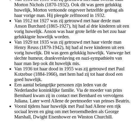
Morton Nichols (1870-1932). Ook dit was geen gelukkig
huwelijk, Morton vertoonde ongeveer hetzelfde gedrag als
haar vorige man. Hij pleegde zelfmoord in 1932.
Van 1912 tot 1927 was zij getrouwd met haar derde man
Anson Burchard (1865-1927), hij had al drie kinderen uit een
vorig huwelijk. Anson was haar grote liefde en het zou haar
gelukkigste huwelijk worden.
Van 1929 tot 1935 was zij getrouwd met haar vierde man
Henry Reuss (1879-1942), hij had al twee kinderen uit een
vorig huwelijk. Dit was geen gelukkig huwelijk. Vanwege het
slechte humeur, drankverslaving en nazi-sympathieën van
haar man liep ook dit huwelijk mis.
Van 1936 tot haar dood in 1955 was zij getrouwd met Paul
Kotzebue (1884-1966), met hem had zij tot haar dood een
goed huwelijk.
Een aantal belangrijke personen zijn leden van de
Nederlandse koninklijke familie. Via de moeder van prins
Bernhard kwam zij in contact met Bernhard en vervolgens
Juliana. Later werd Allene de peetmoeder van prinses Beatrix.
Vooral tijdens haar huwelijk met Paul had Allene een rijk
sociaal leven en ging om met beroemdheden als George
Marshall, Dwight Eisenhower en Winston Churchill.