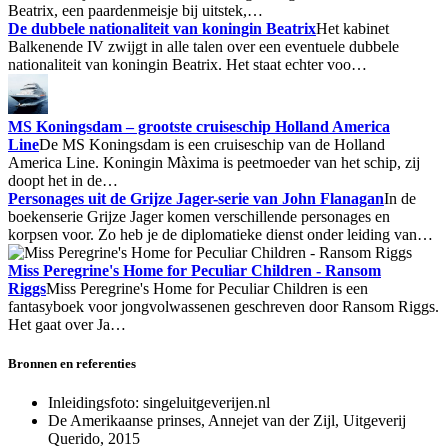
Beatrix, een paardenmeisje bij uitstek,…
De dubbele nationaliteit van koningin Beatrix
Het kabinet
Balkenende IV zwijgt in alle talen over een eventuele dubbele
nationaliteit van koningin Beatrix. Het staat echter voo…
MS Koningsdam – grootste cruiseschip Holland America
Line
De MS Koningsdam is een cruiseschip van de Holland
America Line. Koningin Màxima is peetmoeder van het schip, zij
doopt het in de…
Personages uit de Grijze Jager-serie van John Flanagan
In de
boekenserie Grijze Jager komen verschillende personages en
korpsen voor. Zo heb je de diplomatieke dienst onder leiding van…
Miss Peregrine's Home for Peculiar Children - Ransom
Riggs
Miss Peregrine's Home for Peculiar Children is een
fantasyboek voor jongvolwassenen geschreven door Ransom Riggs.
Het gaat over Ja…
Bronnen en referenties
Inleidingsfoto:
singeluitgeverijen.nl
De Amerikaanse prinses, Annejet van der Zijl, Uitgeverij
Querido, 2015