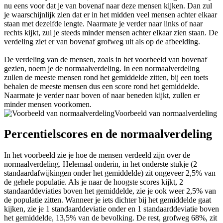
nu eens voor dat je van bovenaf naar deze mensen kijken. Dan zul
je waarschijnlijk zien dat er in het midden veel mensen achter elkaar
staan met dezelfde lengte. Naarmate je verder naar links of naar
rechts kijkt, zul je steeds minder mensen achter elkaar zien staan. De
verdeling ziet er van bovenaf grofweg uit als op de afbeelding.
De verdeling van de mensen, zoals in het voorbeeld van bovenaf
gezien, noem je de normaalverdeling. In een normaalverdeling
zullen de meeste mensen rond het gemiddelde zitten, bij een toets
behalen de meeste mensen dus een score rond het gemiddelde.
Naarmate je verder naar boven of naar beneden kijkt, zullen er
minder mensen voorkomen.
Voorbeeld van normaalverdeling
Percentielscores en de normaalverdeling
In het voorbeeld zie je hoe de mensen verdeeld zijn over de
normaalverdeling. Helemaal onderin, in het onderste stukje (2
standaardafwijkingen onder het gemiddelde) zit ongeveer 2,5% van
de gehele populatie. Als je naar de hoogste scores kijkt, 2
standaarddeviaties boven het gemiddelde, zie je ook weer 2,5% van
de populatie zitten. Wanneer je iets dichter bij het gemiddelde gaat
kijken, zie je 1 standaarddeviatie onder en 1 standaarddeviatie boven
het gemiddelde, 13,5% van de bevolking. De rest, grofweg 68%, zit