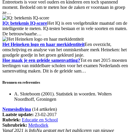
Entreetoets is voor veel ouders en kinderen een toch spannend
moment. Bedoeld om te meten hoe de zaken er voorstaan in groep
ze…
IQ: betekenis IQ-score
Het IQ is een veelgebruikte maatstaf om de
intelligentie te meten. IQ-testen bestaan er in vele soorten en maten.
De betrouwbaarhe…
Het Heineken logo en haar merkidentiteit
Een overzicht,
omschrijving en analyse van het onmiskenbare merk Heineken: het
goudgele goedje in het groen gekleurd jasje.
Hoe maak je een geleide samenvatting?
Tot en met 2015 moesten
leerlingen van middelbare scholen voor het examen Nederlands een
samenvatting maken. Dit is de geleide sam…
Bronnen en referenties
A. Sloteboom (2001). Statistiek in woorden. Wolters
Noordhoff, Groningen
Nemesisdivina
(14 artikelen)
Laatste update:
23-02-2017
Rubriek:
Educatie en School
Subrubriek:
Methodiek
Vanaf 2021 is InfoNu gestopt met het publiceren van nieuwe