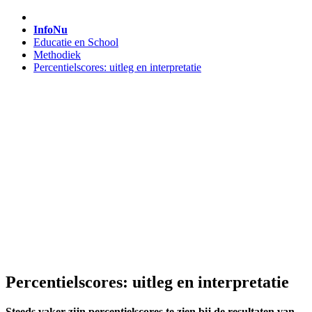
InfoNu
Educatie en School
Methodiek
Percentielscores: uitleg en interpretatie
Percentielscores: uitleg en interpretatie
Steeds vaker zijn percentielscores te zien bij de resultaten van